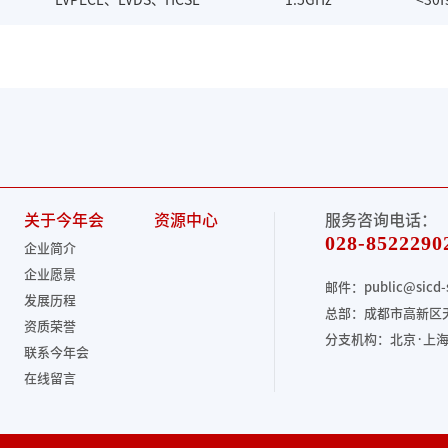
LVPECL、LVDS、HCSL
1.5GHz
<30f
关于今年会
资源中心
服务咨询电话：
028-8522290
企业简介
企业愿景
邮件：public@sicd-
发展历程
总部：成都市高新区天
资质荣誉
分支机构：北京·上海
联系今年会
在线留言