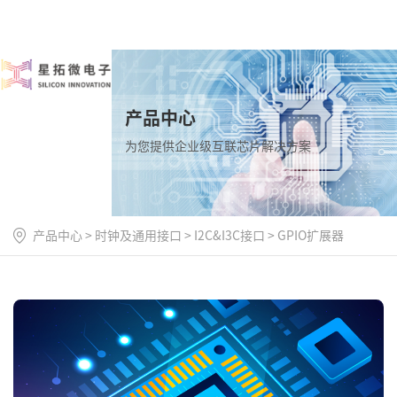
产品中心
为您提供企业级互联芯片解决方案
产品中心
>
时钟及通用接口
>
I2C&I3C接口
>
GPIO扩展器